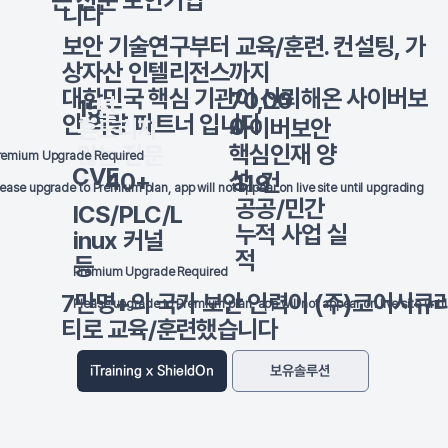
는 전문 보안기업
니다
보안 기술연구부터 교육/훈련. 컨설팅, 가
상자산 인텔리전스까지
대한민국 핵심 기관이 신뢰해온 사이버보
70,00
년
15
안 역량 파트너 입니다
0
사이버보안
흔드리지
핵심인재 양
않는 전문
remium Upgrade Required
CVE
성
40+
성
건
119
lease upgrade to Premium plan, app will not appear on live site until upgrading
공공/민간
ICS/PLC/L
누적 사업 실
inux 커널
적
등
Premium Upgrade Required
7만명+의 국가 보안 인력이 (주)코어시큐
Please upgrade to Premium plan, app will not appear on live site unt
티로 교육/훈련했습니다
iTraining x ShieldOn
보유솔루션