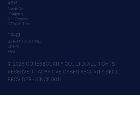
솔루션
ShieldOn
iTraining
Skill Provide
OT/ACS Tool
고객지원
소식·공지사항
·
인사이트
고객문의
FAQ
© 2026 CORESECURITY CO., LTD. ALL RIGHTS
RESERVED. · ADAPTIVE CYBER SECURITY SKILL
PROVIDER · SINCE 2011