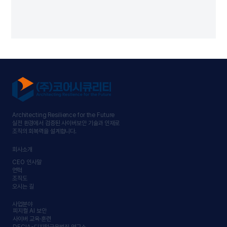
Architecting Resilience for the Future
실전 환경에서 검증된 사이버보안 기술과 인재로
조직의 회복력을 설계합니다.
회사소개
CEO 인사말
연혁
조직도
오시는 길
사업분야
피지컬 AI 보안
사이버 교육·훈련
DFCIA-디지털금융범죄 연구소