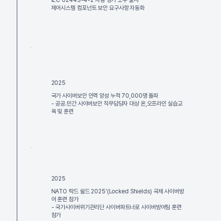
제어시스템 컴포넌트 보안 요구사항 자동화
2025
국가 사이버보안 인력 양성 누적 70,000명 돌파
- 공공.민간 사이버보안 직무담당자 대상 온,오프라인 실습교
육 및 훈련
2025
NATO 락드 쉴드 2025'(Locked Shields) 국제 사이버방
어 훈련 참가
- 국가사이버위기관리단 사이버파트너로 사이버방어팀 훈련
참가