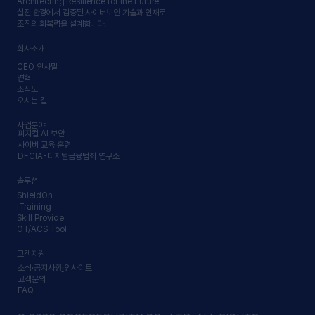
Architecting Resilience for the Future
실전 환경에서 검증된 사이버보안 기술과 인재로
조직의 회복력을 설계합니다.
회사소개
CEO 인사말
연혁
조직도
오시는 길
사업분야
피지컬 AI 보안
사이버 교육·훈련
DFCIA-디지털금융범죄 연구소
솔루션
ShieldOn
iTraining
Skill Provide
OT/ACS Tool
고객지원
소식·공지사항
·
인사이트
고객문의
FAQ