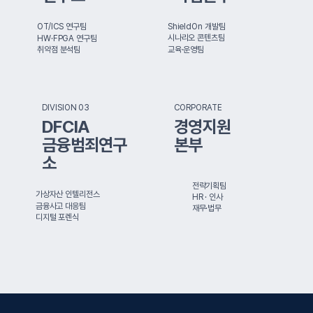
ShieldOn 개발팀
OT/ICS 연구팀
시나리오 콘텐츠팀
HW·FPGA 연구팀
교육·운영팀
취약점 분석팀
DIVISION 03
CORPORATE
DFCIA
경영지원
금융범죄연구
본부
소
전략기획팀
가상자산 인텔리전스
HR · 인사
금융사고 대응팀
재무·법무
디지털 포렌식